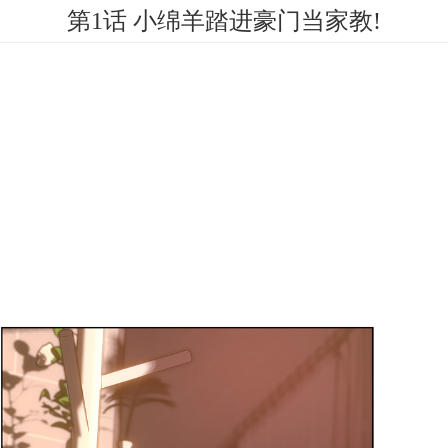
第1话 小绵羊踏进豪门当家教!